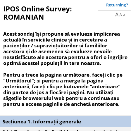
Returning?
IPOS Online Survey:
A
A
ROMANIAN
A
Acest sondaj își propune să evalueze implicarea
actuală în serviciile clinice și in cercetare a
pacienților / supraviețuitorilor și familiilor
acestora și de asemenea să evalueze nevoile
nesatisfăcute ale acestora pentru a oferi o îngrijire
optimă acestei populații in tara noastra.
Pentru a trece la pagina următoare, faceți clic pe
"Următorul"; și pentru a merge la pagina
anterioară, faceți clic pe butoanele "anterioare"
din partea de jos a fiecărei pagini. Nu utilizați
săgețile browserului web pentru a continua sau
pentru a accesa paginile de anchetă anterioare.
Secțiunea 1. Informații generale