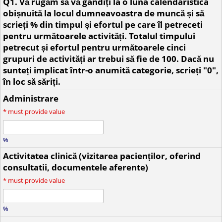
Q1. Vă rugăm să vă gândiți la o luna calendaristica
obișnuită la locul dumneavoastra de muncă și să
scrieți % din timpul și efortul pe care îl petreceti
pentru următoarele activități. Totalul timpului
petrecut și efortul pentru următoarele cinci
grupuri de activități ar trebui să fie de 100. Dacă nu
sunteți implicat într-o anumită categorie, scrieți "0",
în loc să săriți.
Administrare
*
must provide value
%
Activitatea clinică (vizitarea pacienților, oferind
consultatii, documentele aferente)
*
must provide value
%